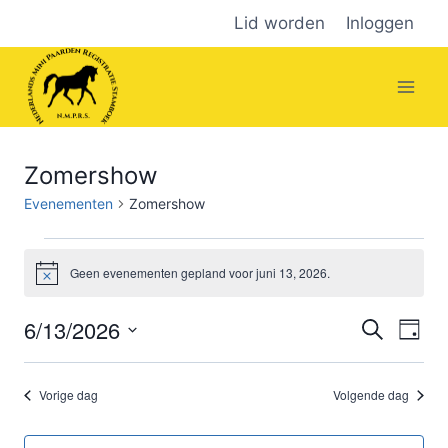
Doorgaan
Lid worden
Inloggen
naar
inhoud
Zomershow
Evenementen
Zomershow
Evenementen
Geen evenementen gepland voor juni 13, 2026.
Bericht
in
6/13/2026
Zoeken
Ev
Evene
juni
Dag
Selecteer
we
Zoeke
13,
een
Vorige dag
Volgende dag
nav
datum.
en
2026