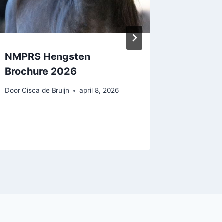
NMPRS Hengsten
Insch
Brochure 2026
NMPRS
volledi
Door
Cisca de Bruijn
april 8, 2026
Door
Cisca 