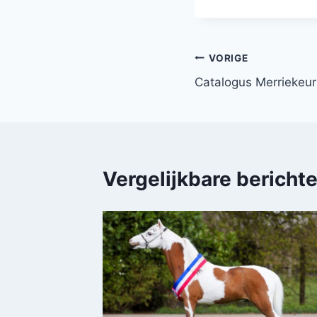
Bericht
VORIGE
Catalogus Merriekeu
navigatie
Vergelijkbare bericht