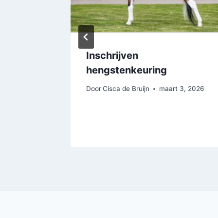
 niet-
Inschrijven
– doe
hengstenkeuring
S
Door
Cisca de Bruijn
maart 3, 2026
, 2025